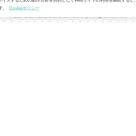
ライズするための動作分析を目的としてWebサイトの利用を継続すると
ます。
Cookieポリシー
© 2020 -
2026 MoonRabbit Corporation.
© 2020 -
2026 X-LEGEND Entertainment Corp. All Rights Reserved.