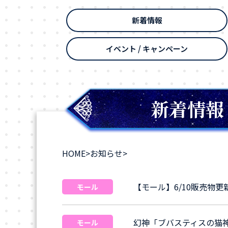
新着情報
イベント / キャンペーン
新着情報
HOME
>
お知らせ
>
【モール】6/10販売物
モール
幻神「ブバスティスの猫
モール