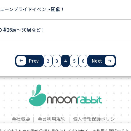
ジューンブライドイベント開催！
の塔26層～30層など！
Prev
2
3
4
5
6
Next
会社概要
|
会員利用規約
|
個人情報保護ポリシー
特定商取引法に基づく表記
|
サービス利用規約
|
運営ポリシ