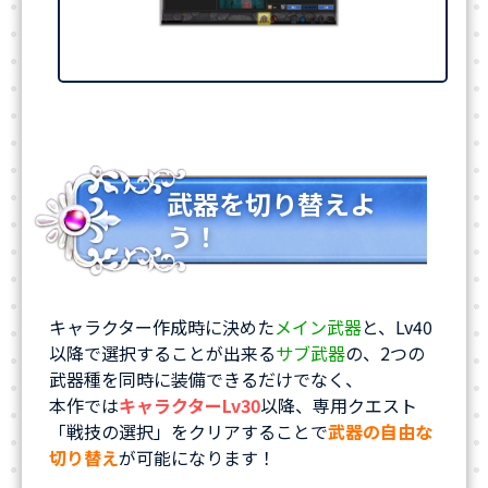
武器を切り替えよ
う！
キャラクター作成時に決めた
メイン武器
と、Lv40
以降で選択することが出来る
サブ武器
の、2つの
武器種を同時に装備できるだけでなく、
本作では
キャラクターLv30
以降、専用クエスト
「戦技の選択」をクリアすることで
武器の自由な
切り替え
が可能になります！