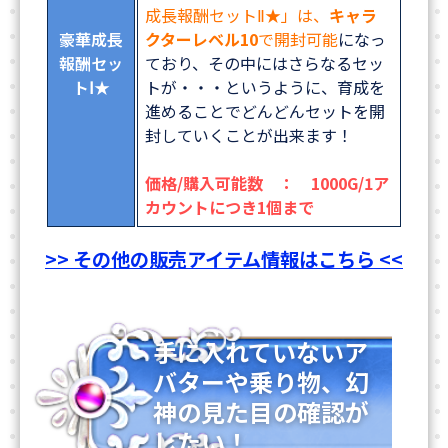
成長報酬セットⅡ★」は、
キャラ
豪華成長
クターレベル10
で開封可能
になっ
報酬セッ
ており、その中にはさらなるセッ
トⅠ★
トが・・・というように、育成を
進めることでどんどんセットを開
封していくことが出来ます！
価格/購入可能数 ： 1000G/1ア
カウントにつき1個まで
>> その他の販売アイテム情報はこちら <<
手に入れていないア
バターや乗り物、幻
神の見た目の確認が
したい！