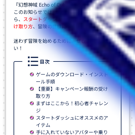
『幻想神域 Echo of Cube』の世界へようこそ！
このお知らせでは、ゲームのインストール方法か
ら、
スタートダッシュに欠かせない豪華報酬の受
け取り方
、冒険の目標についてご紹介します。
迷わず冒険を始めるために、ぜひご一読くださ
い！
目次
ゲームのダウンロード・インスト
ール手順
【重要】キャンペーン報酬の受け
取り方
まずはここから！初心者チャレン
ジ
スタートダッシュにオススメのア
イテム
手に入れていないアバターや乗り