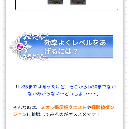
効率よくレベルをあ
げるには？
「
Lv28までは育ったけど、そこからLv30までなか
なかあがらない…どうしよう……
」
そんな時は、
ミオラ掲示板クエスト
や
経験値ダン
ジョン
に挑戦してみるのがオススメです！