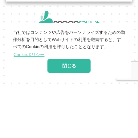
当社ではコンテンツや広告をパーソナライズするための動
作分析を目的としてWebサイトの利用を継続すると、す
会社概要
|
会員利用規約
|
個人情報保護ポリシー
べてのCookieの利用を許可したこととなります。
特定商取引法に基づく表
サービス利用規
運営ポリシ
Cookieポリシー
記
|
約
|
ー
閉じる
© 2020 -
2026 MoonRabbit Corporation.
© 2020 -
2026 X-LEGEND Entertainment Corp. All Rights Reserved.