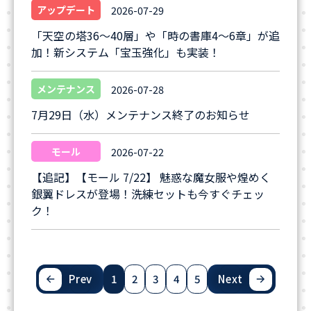
アップデート
2026-07-29
「天空の塔36～40層」や「時の書庫4～6章」が追
加！新システム「宝玉強化」も実装！
メンテナンス
2026-07-28
7月29日（水）メンテナンス終了のお知らせ
モール
2026-07-22
【追記】【モール 7/22】 魅惑な魔女服や煌めく
銀翼ドレスが登場！洗練セットも今すぐチェッ
ク！
Prev
1
2
3
4
5
Next