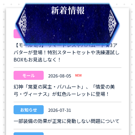
新着情報
モール
2026-08-05
NEW
【モール 8/5】 サマードレスやバハムート★3ア
バターが登場！特別スタートセットや洗練運試し
BOXもお見逃しなく！
モール
2026-08-05
NEW
幻神「常夏の冥主・バハムート」、「情愛の美
弓・ヴィーナス」が虹色ルーレットに登場！
お知らせ
2026-07-31
一部装備の効果が正常に発動しない問題について