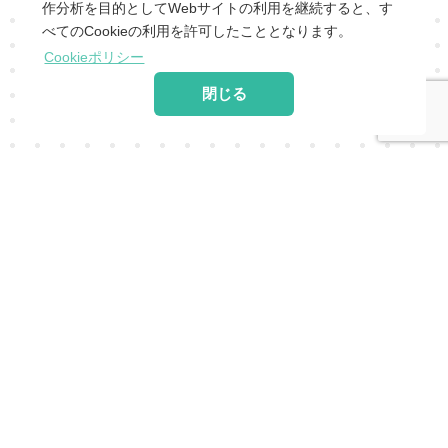
作分析を目的としてWebサイトの利用を継続すると、す
会社概要
|
会員利用規約
|
個人情報保護ポリシー
べてのCookieの利用を許可したこととなります。
特定商取引法に基づく表
サービス利用規
運営ポリシ
Cookieポリシー
記
|
約
|
ー
閉じる
© 2020 -
2026 MoonRabbit Corporation.
© 2020 -
2026 X-LEGEND Entertainment Corp. All Rights Reserved.