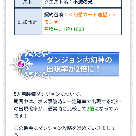
スト
クエスト名：
不滅の光
契約召喚：
＜幻想カード連盟＞シ
追加報酬
モン★
召喚中、HP+1000
ダンジョン内幻神の
出現率が2倍に！
5人用装備ダンジョンについて、
期間中は、ボス撃破時に一定確率で出現する幻神
の出現確率が、通常時と比較して
2倍
になってい
ます！
この機会にダンジョン攻略を進めていきましょ
う！