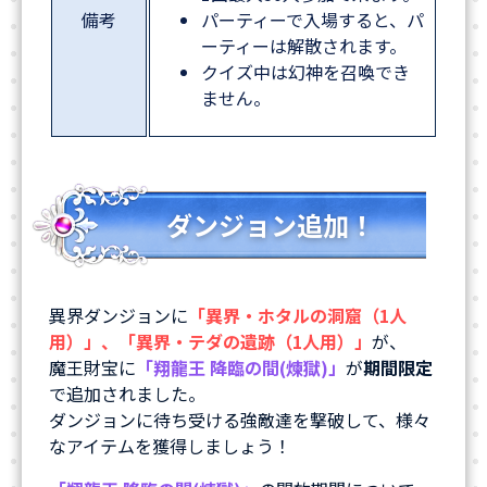
備考
パーティーで入場すると、パ
ーティーは解散されます。
クイズ中は幻神を召喚でき
ません。
ダンジョン追加！
異界ダンジョンに
「異界・ホタルの洞窟（1人
用）」、「異界・テダの遺跡（1人用）」
が、
魔王財宝に
「翔龍王 降臨の間(煉獄)」
が
期間限定
で追加されました。
ダンジョンに待ち受ける強敵達を撃破して、様々
なアイテムを獲得しましょう！