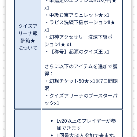
・未鑑定のエンブレムBOX(中)★
x1
・中級お宝アミュレット★ x1
・ラピス洗練下級ポーションⅡ★
クイズア
x1
リーナ報
・幻神アクセサリー洗煉下級ポー
酬箱★
ションⅠ★ x1
について
・【称号】起源のクイズ王 x1
さらに以下のアイテムを追加で獲
得：
・幻想チケット50★ x1※7日間期
限
・クイズアリーナのブースターパ
ックx1
Lv20以上のプレイヤーが参
加できます。
1回最大50人参加で来ます。