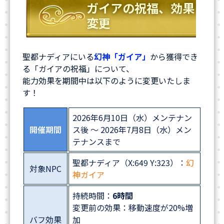
ガイアの祝福、効果
変更
聖都ナディアにいる
幻神「ガイア」
から獲得でき
る「ガイアの祝福」について、
能力効果を期間中は以下のように変更いたしま
す！
2026年6月10日（水）メンテナン
開催期間
ス後 ～ 2026年7月8日（水）メン
テナンスまで
聖都ナディア（X:649 Y:323）：
幻
対象NPC
神ガイア
持続時間：
6時間
変更前の効果：移動速度が20%増
バフ効果
加