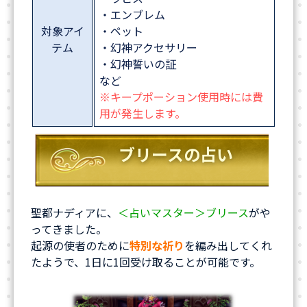
・エンブレム
対象アイ
・ペット
テム
・幻神アクセサリー
・幻神誓いの証
など
※キープポーション使用時には費
用が発生します。
ブリースの占い
聖都ナディアに、
＜占いマスター＞ブリース
がや
ってきました。
起源の使者のために
特別な祈り
を編み出してくれ
たようで、1日に1回受け取ることが可能です。