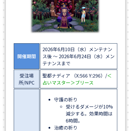
2026年6月10日（水）メンテナン
開催期間
ス後 ～ 2026年6月24日（水）メン
テナンスまで
受注場
聖都ナディア （X:566 Y:296）/
＜
所/NPC
占いマスター＞ブリース
守護の祈り
受けるダメージが10%
減少する。効果時間は
6時間。
治癒の祈り