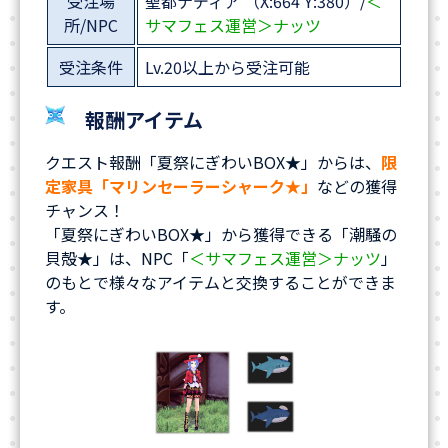
受注場
聖都ナディア （X:664 Y:380）/
＜
所/NPC
サマフェス運営＞ナッツ
受注条件
Lv.20以上から受注可能
報酬アイテム
クエスト報酬「夏祭にぎわいBOX★」からは、
限
定家具「マリンセーラーシャーク★」
などの獲得
チャンス！
「夏祭にぎわいBOX★」から獲得できる「潮騒の
貝殻★」は、NPC「
＜サマフェス運営＞ナッツ
」
のもとで様々なアイテムと交換することができま
す。