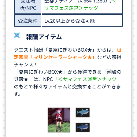
受注場
聖都ナディア （X:664 Y:380）/
＜
所/NPC
サマフェス運営＞ナッツ
受注条件
Lv.20以上から受注可能
報酬アイテム
クエスト報酬「夏祭にぎわいBOX★」からは、
限
定家具「マリンセーラーシャーク★」
などの獲得
チャンス！
「夏祭にぎわいBOX★」から獲得できる「潮騒の
貝殻★」は、NPC「
＜サマフェス運営＞ナッツ
」
のもとで様々なアイテムと交換することができま
す。