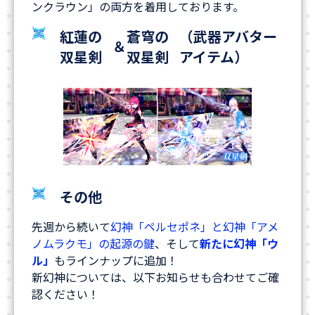
ンクラウン」の両方を着用しております。
紅蓮の
蒼穹の
（武器アバター
＆
双星剣
双星剣
アイテム）
その他
先週から続いて
幻神「ペルセポネ」と幻神「アメ
ノムラクモ」の起源の鍵
、そして
新たに幻神「ウ
ル」
もラインナップに追加！
新幻神については、以下お知らせも合わせてご確
認ください！