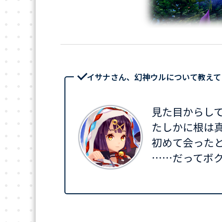
イサナさん、幻神ウルについて教えて
見た目からし
たしかに根は
初めて会った
……だってボ