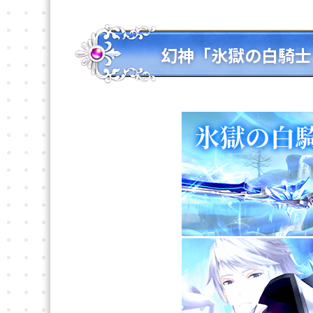
幻神「氷獄の白騎士