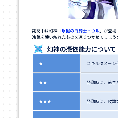
期間中は幻神「
氷獄の白騎士・ウル
」が登場
冷気を纏い触れたものを凍りつかせてしまう
幻神の憑依能力について
★
スキルダメージ
★★
発動時に、速さ
★★★
発動時に、攻撃